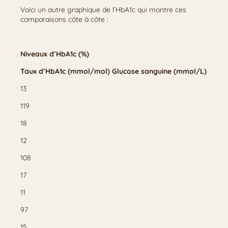
Voici un autre graphique de l’HbA1c qui montre ces
comparaisons côte à côte :
Niveaux d’HbA1c (%)
Taux d’HbA1c (mmol/mol)
Glucose sanguine (mmol/L)
13
119
18
12
108
17
11
97
15