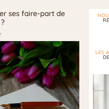
 ses faire-part de
NOU
RÉ
 ?
LES 
D