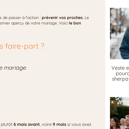
ps de passer à l’action :
prévenir vos proches.
Le
 premier aperçu de votre mariage. Voici
le bon
 faire-part ?
le mariage.
Veste e
pourq
sherpa 
 plutôt
6 mois avant
, voire
9 mois
si vous avez