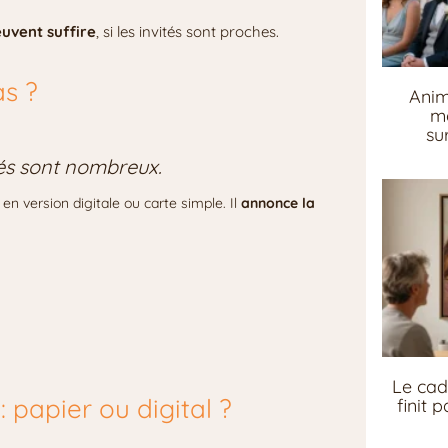
euvent suffire
, si les invités sont proches.
as ?
Anim
me
su
ités sont nombreux.
en version digitale ou carte simple. Il
annonce la
Le cad
 papier ou digital ?
finit 