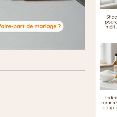
Shoo
pourq
aire-part de mariage ?
mérit
?
Index
comment
adapté