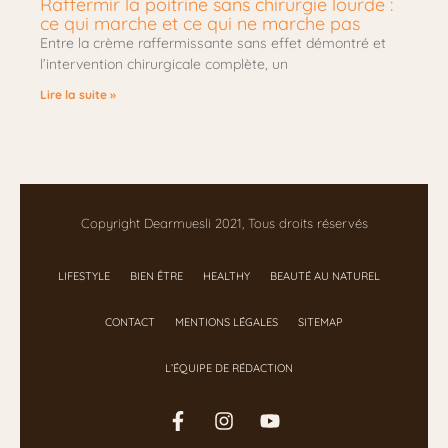
Raffermir la poitrine sans chirurgie lourde :
ce qui marche et ce qui ne marche pas
Entre la crème raffermissante sans effet démontré et
l’intervention chirurgicale complète, un
Lire la suite »
Copyright Dearmuesli 2021, Tous droits réservés
LIFESTYLE
BIEN ÊTRE
HEALTHY
BEAUTÉ AU NATUREL
CONTACT
MENTIONS LÉGALES
SITEMAP
L’ÉQUIPE DE RÉDACTION