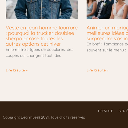
Veste en jean homme fourrure
Animer un mariage
: pourquoi la trucker doublée
meilleures idées 
sherpa écrase toutes les
surprendre vos in
autres options cet hiver
En bref : l’ambiance d
En bref Trois types de doublures, des
souvent sur le menu :
coupes qui changent tout, des
Lire la suite »
Lire la suite »
LIFESTYLE
BIEN 
Copyright Dearmuesli 2021, Tous droits réservés