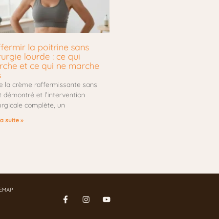
fermir la poitrine sans
rurgie lourde : ce qui
che et ce qui ne marche
s
e la crème raffermissante sans
t démontré et l’intervention
urgicale complète, un
la suite »
TEMAP