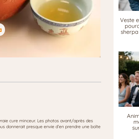
Veste e
pourq
a
sherpa 
Anim
aie cure minceur. Les photos avant/après des
me
ous donnerait presque envie d’en prendre une boîte
su