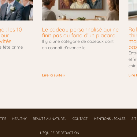
 : les 10
Le cadeau personnalisé qui ne
Raf
pour
finit pas au fond d’un placard
chi
vités
mar
Il y a une catégorie de cadeaux dont
pa
e fête prime
on connaît d’avance le
Entr
effe
chir
Lire la suite »
Lire 
ÊTRE
HEALTHY
BEAUTÉ AU NATUREL
CONTACT
MENTIONS LÉGALES
SI
L’ÉQUIPE DE RÉDACTION