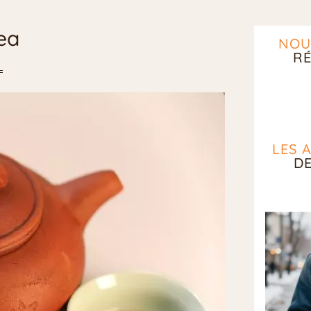
ea
NOU
RÉ
LES 
D