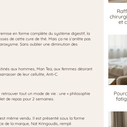
Raff
chirurg
et 
e remise en forme complète du système digestif, la
esses de cette cure de thé. Mais ça ne s’arrête pas
 paroxysme. Sans oublier une diminution des
destinés aux hommes, Man Tea, aux femmes désirant
rrasser de leur cellulite, Anti-C.
Pourq
 y retrouver tout un mode de vie : une « philosophie
fati
plet de repas pour 2 semaines.
, est même vendu. Il est présenté sous la forme
ice de la marque, Nat Kringoudis, rempli