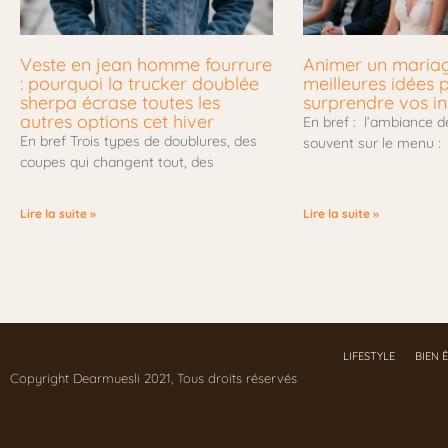
Veste en jean homme fourrure
Animer un mariage
: pourquoi la trucker doublée
meilleures idées 
sherpa écrase toutes les
surprendre vos in
autres options cet hiver
En bref : l’ambiance d
En bref Trois types de doublures, des
souvent sur le menu :
coupes qui changent tout, des
Lire la suite »
Lire la suite »
LIFESTYLE
BIEN 
Copyright Dearmuesli 2021, Tous droits réservés