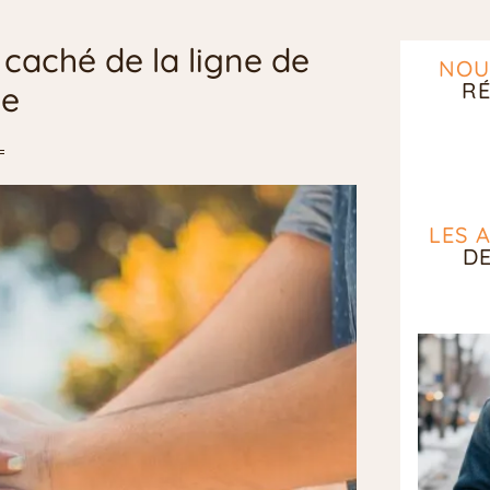
 caché de la ligne de
NOU
RÉ
se
LES 
D