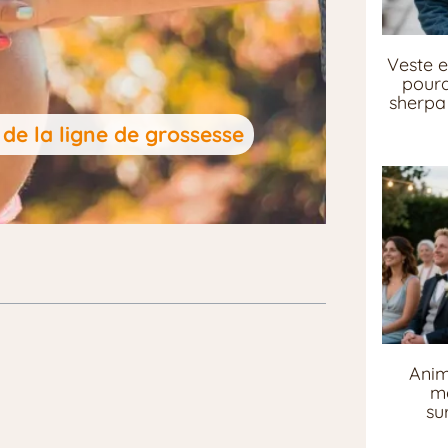
Veste e
pourq
sherpa 
 de la ligne de grossesse
Anim
me
su