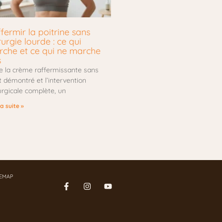
fermir la poitrine sans
rurgie lourde : ce qui
che et ce qui ne marche
s
e la crème raffermissante sans
t démontré et l’intervention
urgicale complète, un
la suite »
TEMAP