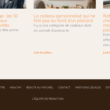
 : les 10
Le cadeau personnalisé qui ne
Raf
pour
finit pas au fond d’un placard
chi
vités
mar
Il y a une catégorie de cadeaux dont
pa
e fête prime
on connaît d’avance le
Entr
effe
chir
Lire la suite »
Lire 
ÊTRE
HEALTHY
BEAUTÉ AU NATUREL
CONTACT
MENTIONS LÉGALES
SI
L’ÉQUIPE DE RÉDACTION