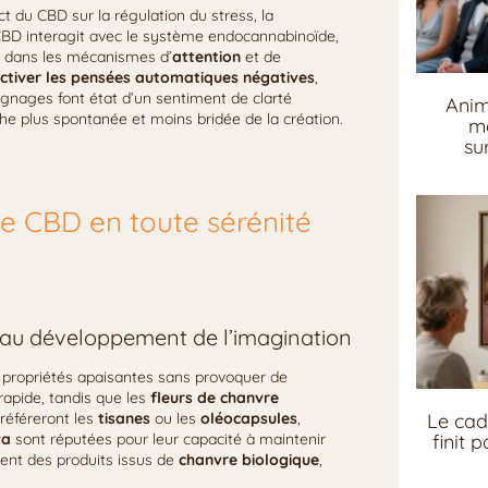
ct du CBD sur la régulation du stress, la
 CBD interagit avec le système endocannabinoïde,
l dans les mécanismes d’
attention
et de
ctiver les pensées automatiques négatives
,
nages font état d’un sentiment de clarté
Anim
che plus spontanée et moins bridée de la création.
me
su
 le CBD en toute sérénité
s au développement de l’imagination
x propriétés apaisantes sans provoquer de
rapide, tandis que les
fleurs de chanvre
Le cad
référeront les
tisanes
ou les
oléocapsules
,
finit 
va
sont réputées pour leur capacité à maintenir
ment des produits issus de
chanvre biologique
,