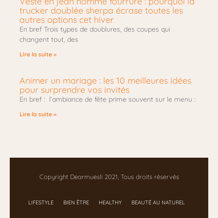
Veste en jean homme fourrure : pourquoi la
trucker doublée sherpa écrase toutes les
autres options cet hiver
En bref Trois types de doublures, des coupes qui
changent tout, des
Lire la suite »
Animer un mariage : les 10 meilleures idées
pour surprendre vos invités
En bref : l’ambiance de fête prime souvent sur le menu :
Lire la suite »
Copyright Dearmuesli 2021, Tous droits réservés
LIFESTYLE
BIEN ÊTRE
HEALTHY
BEAUTÉ AU NATUREL