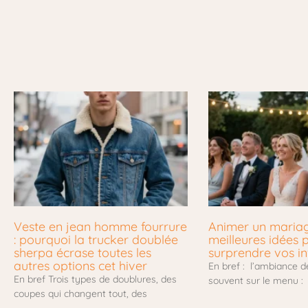
Veste en jean homme fourrure
Animer un mariage
: pourquoi la trucker doublée
meilleures idées 
sherpa écrase toutes les
surprendre vos in
autres options cet hiver
En bref : l’ambiance d
En bref Trois types de doublures, des
souvent sur le menu :
coupes qui changent tout, des