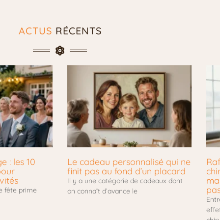
ACTUS
RÉCENTS
 : les 10
Le cadeau personnalisé qui ne
Raf
pour
finit pas au fond d’un placard
chi
vités
mar
Il y a une catégorie de cadeaux dont
pa
e fête prime
on connaît d’avance le
Entr
effe
chir