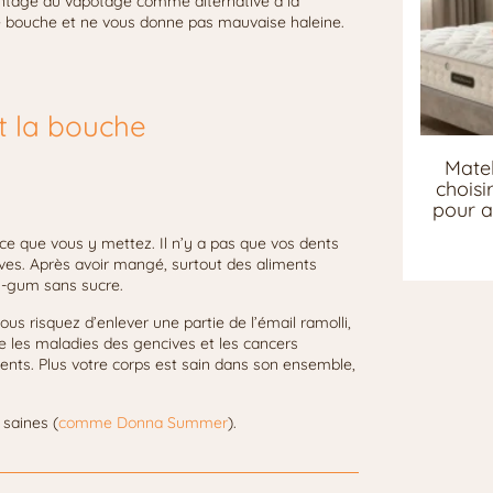
vantage du vapotage comme alternative à la
e bouche et ne vous donne pas mauvaise haleine.
t la bouche
Matel
chois
pour a
 ce que vous y mettez. Il n’y a pas que vos dents
es. Après avoir mangé, surtout des aliments
g-gum sans sucre.
s risquez d’enlever une partie de l’émail ramolli,
nce les maladies des gencives et les cancers
ents. Plus votre corps est sain dans son ensemble,
 saines (
comme Donna Summer
).