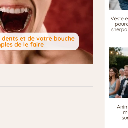
Veste e
pourq
sherpa 
 dents et de votre bouche
ples de le faire
Anim
me
su