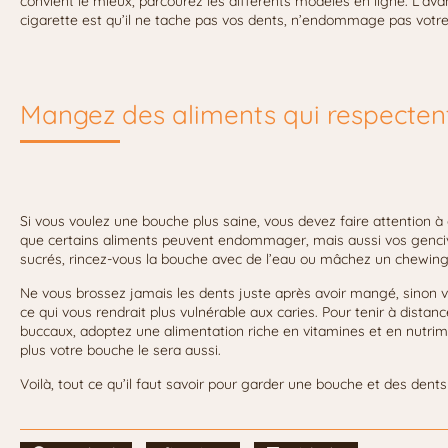
convient le mieux, parcourez les différents modèles en ligne. L’a
cigarette est qu’il ne tache pas vos dents, n’endommage pas votr
Mangez des aliments qui respecten
Si vous voulez une bouche plus saine, vous devez faire attention à
que certains aliments peuvent endommager, mais aussi vos genciv
sucrés, rincez-vous la bouche avec de l’eau ou mâchez un chewin
Ne vous brossez jamais les dents juste après avoir mangé, sinon vou
ce qui vous rendrait plus vulnérable aux caries. Pour tenir à dista
buccaux, adoptez une alimentation riche en vitamines et en nutrim
plus votre bouche le sera aussi.
Voilà, tout ce qu’il faut savoir pour garder une bouche et des dents