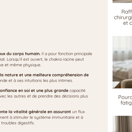
Raff
chirurg
et 
paux du corps humain.
Il a pour fonction principale
t. Lorsqu’il est ouvert, le chakra racine peut
ique et même physique.
c la nature et une meilleure compréhension de
nde et à ses intuitions les plus intimes.
confiance en soi et une plus grande
capacité
avec les autres et de prendre des décisions plus
Pourq
fati
ente la vitalité générale en assurant
un flux
ement à stimuler le système immunitaire et à
troubles digestifs.