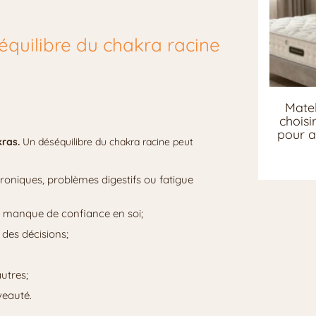
quilibre du chakra racine
Matel
chois
pour a
kras.
Un déséquilibre du chakra racine peut
roniques, problèmes digestifs ou fatigue
 le manque de confiance en soi;
e des décisions;
autres;
veauté.