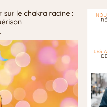
 sur le chakra racine :
NOU
RÉ
uérison
LES 
D