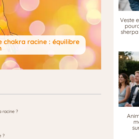
Veste e
pourq
sherpa 
 chakra racine : équilibre
n
 racine ?
Anim
me
su
e ?