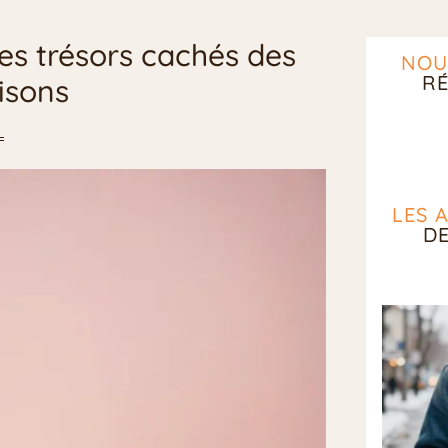
es trésors cachés des
NOU
RÉ
isons
LES 
D