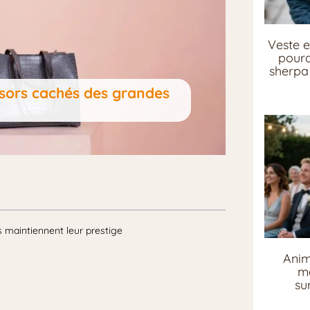
Veste e
pourq
sherpa 
ésors cachés des grandes
 maintiennent leur prestige
Anim
me
su