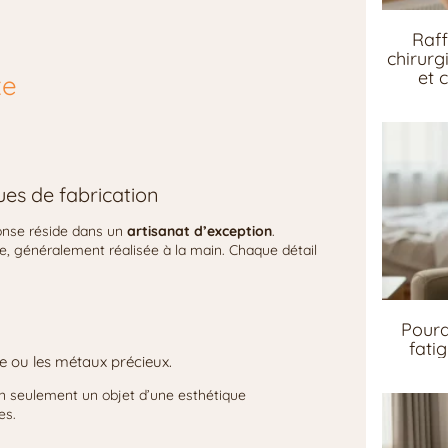
Raff
chirurg
et 
xe
ues de fabrication
ponse réside dans un
artisanat d’exception
.
se, généralement réalisée à la main. Chaque détail
Pourq
fati
ue ou les métaux précieux.
non seulement un objet d’une esthétique
es.