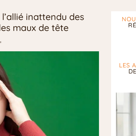
l’allié inattendu des
NOU
RÉ
les maux de tête
LES 
D