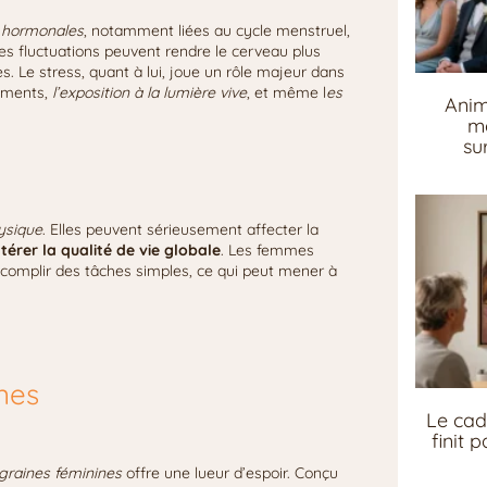
s hormonales
, notamment liées au cycle menstruel,
s fluctuations peuvent rendre le cerveau plus
s. Le stress, quant à lui, joue un rôle majeur dans
liments,
l’exposition à la lumière vive
, et même l
es
Anim
me
su
ysique
. Elles peuvent sérieusement affecter la
ltérer la qualité de vie globale
. Les femmes
accomplir des tâches simples, ce qui peut mener à
ines
Le cad
finit 
graines féminines
offre une lueur d’espoir. Conçu