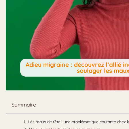
Adieu migraine : découvrez l’allié
soulager les maux
Sommaire
Les maux de tête : une problématique courante chez 