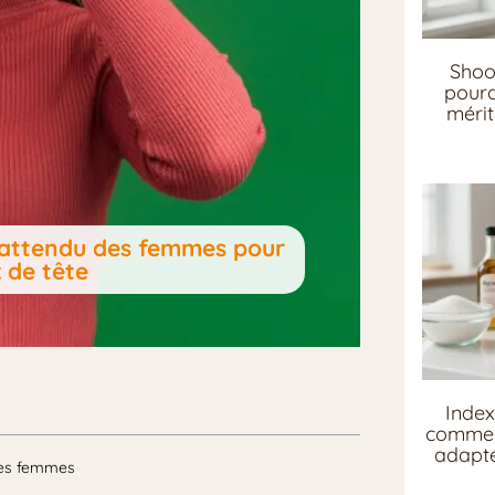
Shoo
pourq
mérit
 inattendu des femmes pour
 de tête
Index
comment
adapté
les femmes