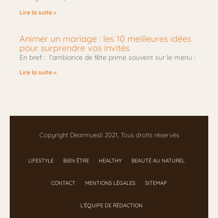
Lire la suite »
Animer un mariage : les 10 meilleures idées
pour surprendre vos invités
En bref : l’ambiance de fête prime souvent sur le menu :
Lire la suite »
Copyright Dearmuesli 2021, Tous droits réservés
LIFESTYLE
BIEN ÊTRE
HEALTHY
BEAUTÉ AU NATUREL
CONTACT
MENTIONS LÉGALES
SITEMAP
L’ÉQUIPE DE RÉDACTION