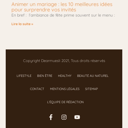
Animer un mariage : les 10 meilleures idées
pour surprendre vos invités
En bref : l’ambiance de fête prime souvent sur le menu :
Lire la suite »
Copyright Dearmuesli 2021, Tous droits réservés
LIFESTYLE
BIEN ÊTRE
HEALTHY
BEAUTÉ AU NATUREL
CONTACT
MENTIONS LÉGALES
SITEMAP
L’ÉQUIPE DE RÉDACTION