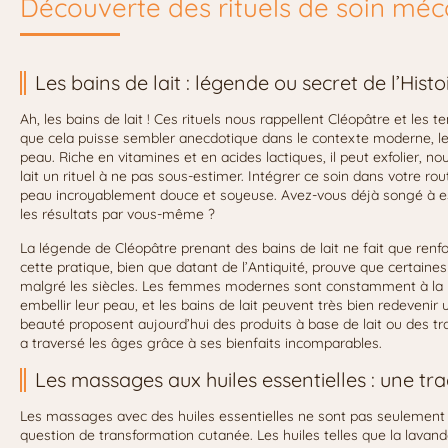
Découverte des rituels de soin mé
Les bains de lait : légende ou secret de l’Histo
Ah, les bains de lait ! Ces rituels nous rappellent Cléopâtre et les 
que cela puisse sembler anecdotique dans le contexte moderne, le l
peau. Riche en vitamines et en acides lactiques, il peut exfolier, no
lait un rituel à ne pas sous-estimer. Intégrer ce soin dans votre ro
peau incroyablement douce et soyeuse. Avez-vous déjà songé à ess
les résultats par vous-même ?
La légende de Cléopâtre prenant des bains de lait ne fait que renfo
cette pratique, bien que datant de l’Antiquité, prouve que certai
malgré les siècles. Les femmes modernes sont constamment à la 
embellir leur peau, et les bains de lait peuvent très bien redeveni
beauté proposent aujourd’hui des produits à base de lait ou des t
a traversé les âges grâce à ses bienfaits incomparables.
Les massages aux huiles essentielles : une tra
Les massages avec des huiles essentielles ne sont pas seulement 
question de transformation cutanée. Les huiles telles que la lava