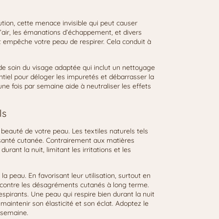
ution, cette menace invisible qui peut causer
’air, les émanations d’échappement, et divers
t empêche votre peau de respirer. Cela conduit à
e de soin du visage adaptée qui inclut un nettoyage
iel pour déloger les impuretés et débarrasser la
ne fois par semaine aide à neutraliser les effets
ls
 beauté de votre peau. Les textiles naturels tels
 santé cutanée. Contrairement aux matières
ant la nuit, limitant les irritations et les
a peau. En favorisant leur utilisation, surtout en
ez contre les désagréments cutanés à long terme.
espirants. Une peau qui respire bien durant la nuit
maintenir son élasticité et son éclat. Adoptez le
 semaine.