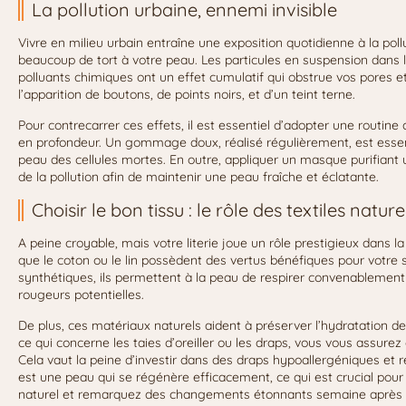
La pollution urbaine, ennemi invisible
Vivre en milieu urbain entraîne une exposition quotidienne à la poll
beaucoup de tort à votre peau. Les particules en suspension dans l
polluants chimiques ont un effet cumulatif qui obstrue vos pores e
l’apparition de boutons, de points noirs, et d’un teint terne.
Pour contrecarrer ces effets, il est essentiel d’adopter une routin
en profondeur. Un gommage doux, réalisé régulièrement, est essent
peau des cellules mortes. En outre, appliquer un masque purifiant u
de la pollution afin de maintenir une peau fraîche et éclatante.
Choisir le bon tissu : le rôle des textiles nature
A peine croyable, mais votre literie joue un rôle prestigieux dans la
que le coton ou le lin possèdent des vertus bénéfiques pour votre
synthétiques, ils permettent à la peau de respirer convenablement dur
rougeurs potentielles.
De plus, ces matériaux naturels aident à préserver l’hydratation de l
ce qui concerne les taies d’oreiller ou les draps, vous vous assur
Cela vaut la peine d’investir dans des draps hypoallergéniques et r
est une peau qui se régénère efficacement, ce qui est crucial pour 
naturel et remarquez des changements étonnants semaine après