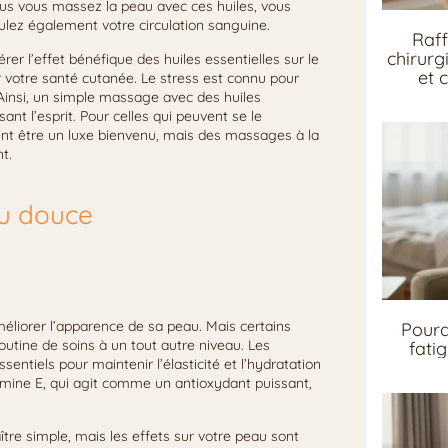
ous vous massez la peau avec ces huiles, vous
ulez également votre circulation sanguine.
Raff
chirurg
érer l’effet bénéfique des huiles essentielles sur le
et 
r votre santé cutanée. Le stress est connu pour
insi, un simple massage avec des huiles
ant l’esprit. Pour celles qui peuvent se le
t être un luxe bienvenu, mais des massages à la
t.
au douce
liorer l’apparence de sa peau. Mais certains
Pourq
outine de soins à un tout autre niveau. Les
fati
ntiels pour maintenir l’élasticité et l’hydratation
tamine E, qui agit comme un antioxydant puissant,
tre simple, mais les effets sur votre peau sont