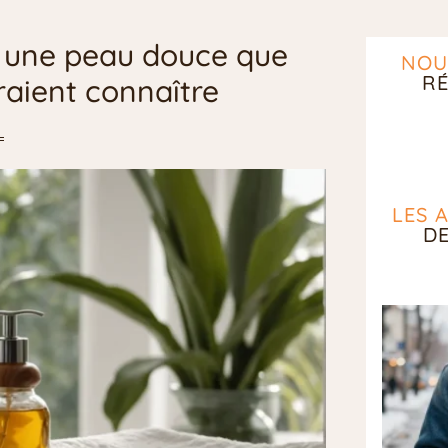
r une peau douce que
NOU
RÉ
raient connaître
LES 
D