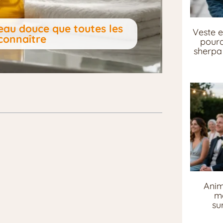
eau douce que toutes les
Veste e
connaître
pourq
sherpa 
Anim
me
su