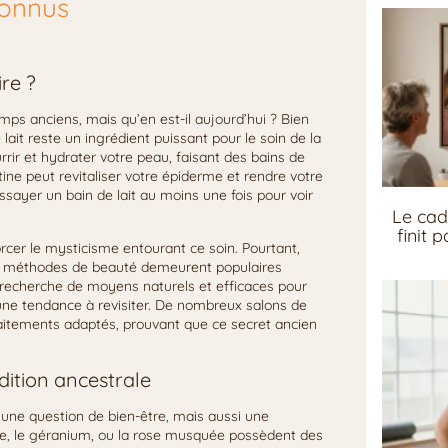
connus
ire ?
temps anciens, mais qu’en est-il aujourd’hui ? Bien
ait reste un ingrédient puissant pour le soin de la
urrir et hydrater votre peau, faisant des bains de
utine peut revitaliser votre épiderme et rendre votre
ayer un bain de lait au moins une fois pour voir
Le cad
finit 
rcer le mysticisme entourant ce soin. Pourtant,
nes méthodes de beauté demeurent populaires
recherche de moyens naturels et efficaces pour
r une tendance à revisiter. De nombreux salons de
raitements adaptés, prouvant que ce secret ancien
dition ancestrale
une question de bien-être, mais aussi une
nde, le géranium, ou la rose musquée possèdent des