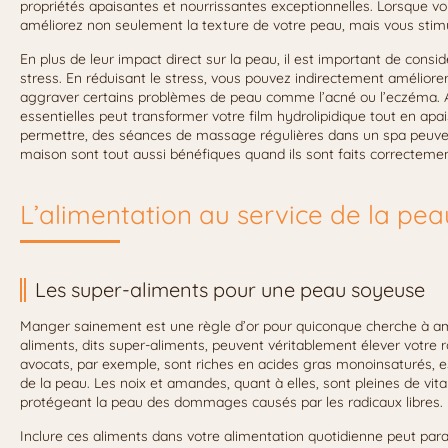
propriétés apaisantes et nourrissantes exceptionnelles. Lorsque v
améliorez non seulement la texture de votre peau, mais vous stim
En plus de leur impact direct sur la peau, il est important de consid
stress. En réduisant le stress, vous pouvez indirectement améliore
aggraver certains problèmes de peau comme l’acné ou l’eczéma. A
essentielles peut transformer votre film hydrolipidique tout en apais
permettre, des séances de massage régulières dans un spa peuven
maison sont tout aussi bénéfiques quand ils sont faits correctemen
L’alimentation au service de la pe
Les super-aliments pour une peau soyeuse
Manger sainement est une règle d’or pour quiconque cherche à amé
aliments, dits super-aliments, peuvent véritablement élever votre r
avocats, par exemple, sont riches en acides gras monoinsaturés, esse
de la peau. Les noix et amandes, quant à elles, sont pleines de vi
protégeant la peau des dommages causés par les radicaux libres.
Inclure ces aliments dans votre alimentation quotidienne peut paraî