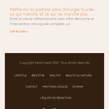
Raffermir la poitrine sans chirurgie lourde :
ce qui marche et ce qui ne marche pas
Entre la crème raffermissante sans effet démontré et
l’intervention chirurgicale complète, un
Lire la suite »
Copyright Dearmuesli 2021, Tous droits réservés
LIFESTYLE
BIEN ÊTRE
HEALTHY
BEAUTÉ AU NATUREL
CONTACT
MENTIONS LÉGALES
SITEMAP
L’ÉQUIPE DE RÉDACTION