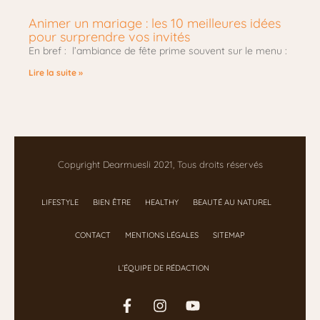
Animer un mariage : les 10 meilleures idées
pour surprendre vos invités
En bref : l’ambiance de fête prime souvent sur le menu :
Lire la suite »
Copyright Dearmuesli 2021, Tous droits réservés
LIFESTYLE
BIEN ÊTRE
HEALTHY
BEAUTÉ AU NATUREL
CONTACT
MENTIONS LÉGALES
SITEMAP
L’ÉQUIPE DE RÉDACTION