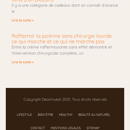
Il y a une catégorie de cadeaux dont on connaît d’avance
le
Lire la suite »
Raffermir la poitrine sans chirurgie lourde :
ce qui marche et ce qui ne marche pas
Entre la crème raffermissante sans effet démontré et
l’intervention chirurgicale complète, un
Lire la suite »
Copyright Dearmuesli 2021, Tous droits réservés
LIFESTYLE
BIEN ÊTRE
HEALTHY
BEAUTÉ AU NATUREL
CONTACT
MENTIONS LÉGALES
SITEMAP