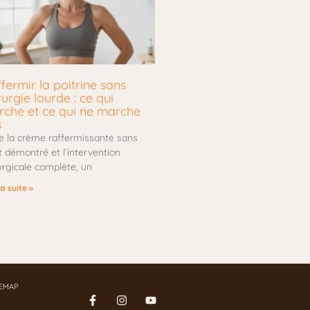
fermir la poitrine sans
rurgie lourde : ce qui
che et ce qui ne marche
s
e la crème raffermissante sans
t démontré et l’intervention
urgicale complète, un
la suite »
TEMAP