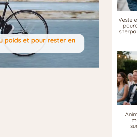
Veste e
pourq
sherpa 
u poids et pour rester en
Anim
me
su