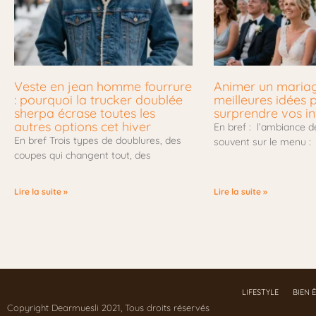
Veste en jean homme fourrure
Animer un mariage
: pourquoi la trucker doublée
meilleures idées 
sherpa écrase toutes les
surprendre vos in
autres options cet hiver
En bref : l’ambiance d
En bref Trois types de doublures, des
souvent sur le menu :
coupes qui changent tout, des
Lire la suite »
Lire la suite »
LIFESTYLE
BIEN 
Copyright Dearmuesli 2021, Tous droits réservés