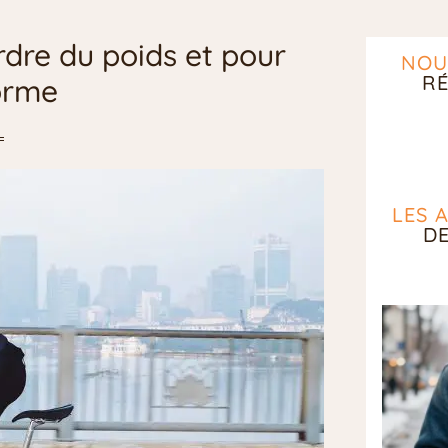
erdre du poids et pour
NOU
RÉ
orme
LES 
D