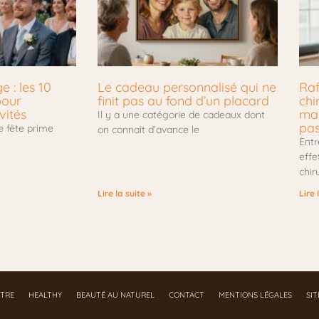
 : les 10
Le cadeau personnalisé qui ne
Raf
pour
finit pas au fond d’un placard
chi
vités
mar
Il y a une catégorie de cadeaux dont
pa
e fête prime
on connaît d’avance le
Entr
effe
chir
Lire la suite »
Lire 
ÊTRE
HEALTHY
BEAUTÉ AU NATUREL
CONTACT
MENTIONS LÉGALES
SI