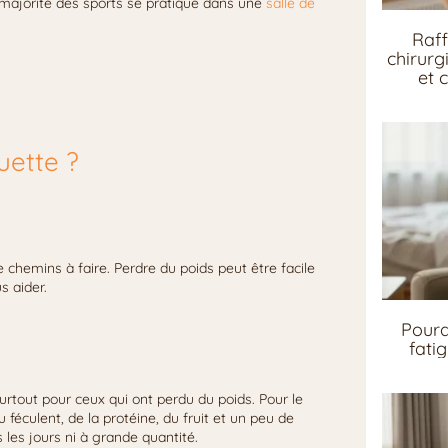
a majorité des sports se pratique dans une
salle de
Raff
chirurg
et 
uette ?
 chemins à faire. Perdre du poids peut être facile
s aider.
Pourq
fati
rtout pour ceux qui ont perdu du poids. Pour le
du féculent, de la protéine, du fruit et un peu de
 les jours ni à grande quantité.