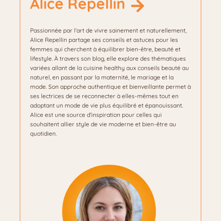
Alice Repellin
h
e
c
Passionnée par l’art de vivre sainement et naturellement,
o
Alice Repellin partage ses conseils et astuces pour les
n
femmes qui cherchent à équilibrer bien-être, beauté et
t
lifestyle. À travers son blog, elle explore des thématiques
i
variées allant de la cuisine healthy aux conseils beauté au
n
naturel, en passant par la maternité, le mariage et la
u
mode. Son approche authentique et bienveillante permet à
i
ses lectrices de se reconnecter à elles-mêmes tout en
n
adoptant un mode de vie plus équilibré et épanouissant.
g
Alice est une source d’inspiration pour celles qui
g
souhaitent allier style de vie moderne et bien-être au
r
quotidien.
o
w
t
h
o
f
u
l
t
r