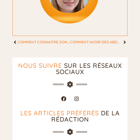
a
-
t
h
i
n
c
COMMENT CONNAITRE SON ASCENDANT ?
COMMENT AVOIR DES ABDOS ?
l
o
c
NOUS SUIVRE
SUR LES RÉSEAUX
k
SOCIAUX
w
o
r
k
r
e
g
LES ARTICLES PRÉFÉRÉS
DE LA
i
RÉDACTION
o
n
s
i