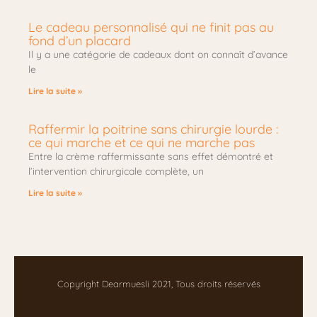
e
s
Le cadeau personnalisé qui ne finit pas au
.
fond d’un placard
m
Il y a une catégorie de cadeaux dont on connaît d’avance
a
le
s
t
Lire la suite »
e
r
m
Raffermir la poitrine sans chirurgie lourde :
a
ce qui marche et ce qui ne marche pas
s
Entre la crème raffermissante sans effet démontré et
t
l’intervention chirurgicale complète, un
e
r
Lire la suite »
p
i
e
c
e
o
Copyright Dearmuesli 2021, Tous droits réservés
f
t
h