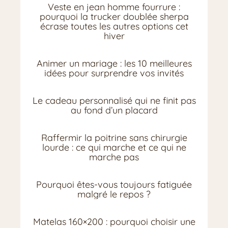
s
Veste en jean homme fourrure :
u
pourquoi la trucker doublée sherpa
n
écrase toutes les autres options cet
d
hiver
o
u
b
Animer un mariage : les 10 meilleures
t
idées pour surprendre vos invités
e
d
Le cadeau personnalisé qui ne finit pas
l
au fond d’un placard
y
e
x
Raffermir la poitrine sans chirurgie
a
lourde : ce qui marche et ce qui ne
c
marche pas
t
η
λ
Pourquoi êtes-vous toujours fatiguée
ε
malgré le repos ?
κ
τ
ρ
Matelas 160×200 : pourquoi choisir une
ο