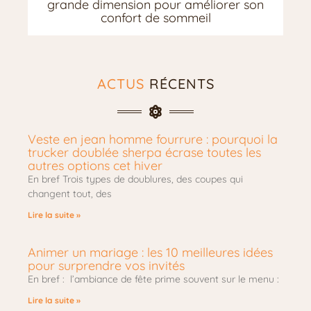
grande dimension pour améliorer son
ν
confort de sommeil
ι
κ
α
τ
σ
ACTUS
RÉCENTS
ι
γ
α
ρ
Veste en jean homme fourrure : pourquoi la
α
trucker doublée sherpa écrase toutes les
p
autres options cet hiver
r
En bref Trois types de doublures, des coupes qui
o
changent tout, des
j
e
Lire la suite »
c
t
d
Animer un mariage : les 10 meilleures idées
e
pour surprendre vos invités
s
En bref : l’ambiance de fête prime souvent sur le menu :
i
r
Lire la suite »