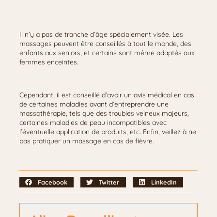
Il n’y a pas de tranche d’âge spécialement visée. Les
massages peuvent être conseillés à tout le monde, des
enfants aux seniors, et certains sont même adaptés aux
femmes enceintes.
Cependant, il est conseillé d’avoir un avis médical en cas
de certaines maladies avant d’entreprendre une
massothérapie, tels que des troubles veineux majeurs,
certaines maladies de peau incompatibles avec
l’éventuelle application de produits, etc. Enfin, veillez à ne
pas pratiquer un massage en cas de fièvre.
t
a
r
Facebook
Twitter
LinkedIn
g
e
t
t