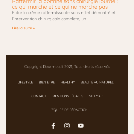
Raffermir la poitrine sans chirurgie lourde :
ce qui marche et ce qui ne marche pas
Entre la crème raffermissante sans effet démontré et
l’intervention chirurgicale complète, un
Lire la suite »
Copyright Dearmuesli 2021, Tous droits réservés
LIFESTYLE
BIEN ÊTRE
HEALTHY
BEAUTÉ AU NATUREL
CONTACT
MENTIONS LÉGALES
SITEMAP
L’ÉQUIPE DE RÉDACTION