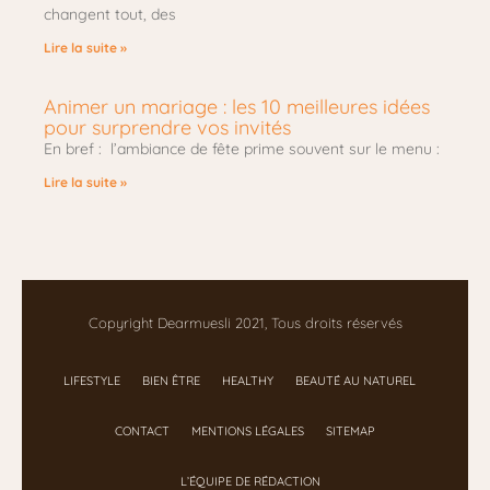
changent tout, des
Lire la suite »
Animer un mariage : les 10 meilleures idées
pour surprendre vos invités
En bref : l’ambiance de fête prime souvent sur le menu :
Lire la suite »
Copyright Dearmuesli 2021, Tous droits réservés
LIFESTYLE
BIEN ÊTRE
HEALTHY
BEAUTÉ AU NATUREL
CONTACT
MENTIONS LÉGALES
SITEMAP
L’ÉQUIPE DE RÉDACTION