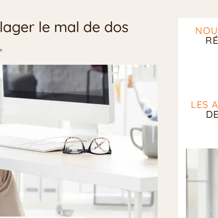
lager le mal de dos
NOU
RÉ
LES 
D