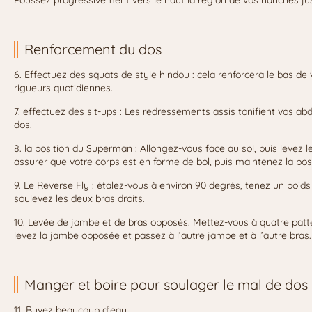
Poussez progressivement vers le haut la région de vos hanches ju
Renforcement du dos
6. Effectuez des squats de style hindou : cela renforcera le bas de 
rigueurs quotidiennes.
7. effectuez des sit-ups : Les redressements assis tonifient vos 
dos.
8. la position du Superman : Allongez-vous face au sol, puis levez 
assurer que votre corps est en forme de bol, puis maintenez la posi
9. Le Reverse Fly : étalez-vous à environ 90 degrés, tenez un poids
soulevez les deux bras droits.
10. Levée de jambe et de bras opposés. Mettez-vous à quatre patt
levez la jambe opposée et passez à l’autre jambe et à l’autre bras.
Manger et boire pour soulager le mal de dos
11. Buvez beaucoup d’eau.