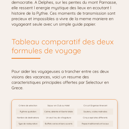
democratie. A Delphes, sur les pentes du mont Parnasse,
elle ressent l energie mystique des lieux en ecoutant l
histoire de la Pythie. Ces moments de transmission sont
precieux et impossibles a vivre de la meme maniere en
voyageant seule avec un simple guide papier.
Tableau comparatif des deux
formules de voyage
Pour aider les voyageuses a trancher entre ces deux
visions des vacances, voici un resume des
caracteristiques principales offertes par Selectour en
Grece.
Critere de selection
Sejour en Club ou Hotel
Circuit Organise Itinerant
Rythme quotidien
Calme, detente et liberte totale
Soutenu, visites matinales
Nombre de destinations
Un seul lieu de villegiature
Cinq a sept sites differents
Type de restauration
Buffets varies et bars ouverts
Repas traditionnels et locaux