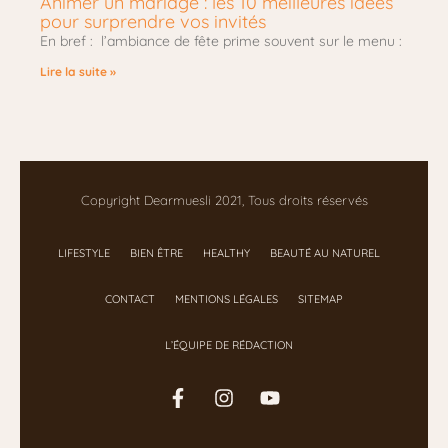
Animer un mariage : les 10 meilleures idées
pour surprendre vos invités
En bref : l’ambiance de fête prime souvent sur le menu :
Lire la suite »
Copyright Dearmuesli 2021, Tous droits réservés
LIFESTYLE
BIEN ÊTRE
HEALTHY
BEAUTÉ AU NATUREL
CONTACT
MENTIONS LÉGALES
SITEMAP
L’ÉQUIPE DE RÉDACTION