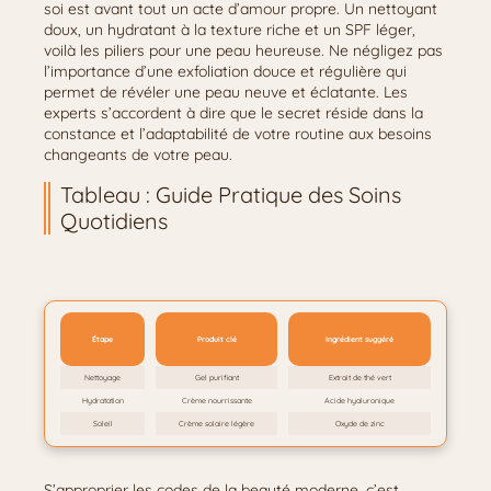
soi est avant tout un acte d’amour propre. Un nettoyant
doux, un hydratant à la texture riche et un SPF léger,
voilà les piliers pour une peau heureuse. Ne négligez pas
l’importance d’une exfoliation douce et régulière qui
permet de révéler une peau neuve et éclatante. Les
experts s’accordent à dire que le secret réside dans la
constance et l’adaptabilité de votre routine aux besoins
changeants de votre peau.
Tableau : Guide Pratique des Soins
Quotidiens
Étape
Produit clé
Ingrédient suggéré
Nettoyage
Gel purifiant
Extrait de thé vert
Hydratation
Crème nourrissante
Acide hyaluronique
Soleil
Crème solaire légère
Oxyde de zinc
S’approprier les codes de la beauté moderne, c’est