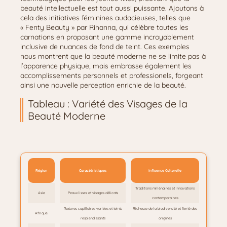
beauté intellectuelle est tout aussi puissante. Ajoutons à
cela des initiatives féminines audacieuses, telles que
« Fenty Beauty » par Rihanna, qui célèbre toutes les
carnations en proposant une gamme incroyablement
inclusive de nuances de fond de teint. Ces exemples
nous montrent que la beauté moderne ne se limite pas à
l’apparence physique, mais embrasse également les
accomplissements personnels et professionels, forgeant
ainsi une nouvelle perception enrichie de la beauté.
Tableau : Variété des Visages de la
Beauté Moderne
Région
Caractéristiques
Influence Culturelle
Traditions millénaires et innovations
Asie
Peaux lisses et visages délicats
contemporaines
Textures capillaires variées et teints
Richesse de la biodiversité et fierté des
Afrique
resplendissants
origines