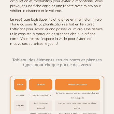
articulation et modulation pour éviter la monotonie. Vous
prévoyez une fiche carte et une répète avec micro pour
vérifier la distance et le volume.
Le repérage logistique inclut la prise en main d’un micro
filaire ou sans fil. La planification se fait en lien avec
l’officiant pour savoir quand passer au micro. Une astuce
utile consiste à marquer les silences clés sur la fiche
carte. Vous testez l’espace la veille pour éviter les
mauvaises surprises le jour J.
Tableau des éléments structurants et phrases
types pour chaque partie des vœux
PARTIE
OBJECTIF
PHRASE TYPE COURTE
Le jour où nous nous sommes rencontrés, j’ai su que
Accroche
Captiver et situer l’histoire
tout changerait.
Rendre unique et
La pluie ce soir-là est devenue notre meilleur
Anecdote
personnel
souvenir.
Donner des engagements
Je promets de te soutenir dans tes rêves et tes