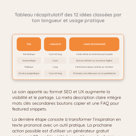
Tableau récapitulatif des 12 idées classées par
ton longueur et usage pratique
TON
LONGUEUR
USAGE RECOMMANDÉ
Romantique
Court et long
Carte intime et cérémonie principale
Humoristique
Court
Discours témoin ou ouverture légère
Poétique
Long
Cérémonie laïque centrée sur émotion
Sincère pragmatique
Court et long
Promises concrètes pour la vie quotidienne
Le soin apporté au format SEO et UX augmente la
visibilité et le partage. La meta description claire intègre
mots clés secondaires boutons copier et une FAQ pour
featured snippets.
La dernière étape consiste à transformer l’inspiration en
texte prononcé avec un outil pratique. La prochaine
action possible est d’utiliser un générateur gratuit