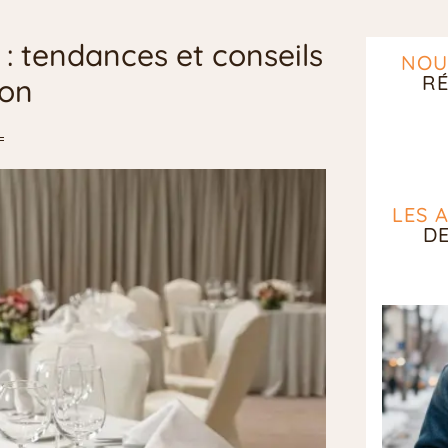
 : tendances et conseils
NOU
RÉ
ion
LES 
D