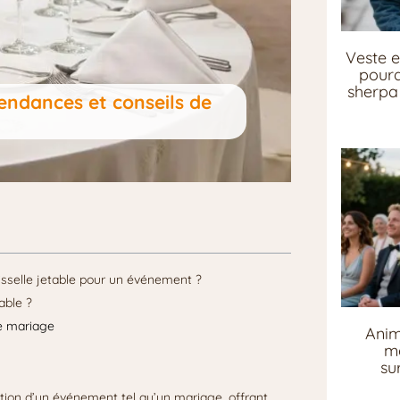
Veste e
pourq
sherpa 
tendances et conseils de
isselle jetable pour un événement ?
able ?
le mariage
Anim
me
su
cation d’un événement tel qu’un mariage, offrant