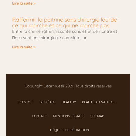
Lire la suite »
Raffermir la poitrine sans chirurgie lourde :
ce qui marche et ce qui ne marche pas
Entre la crème raffermissante sans effet démontré et
l’intervention chirurgicale complète, un
Lire la suite »
Copyright Dearmuesli 2021, Tous droits réservés
LIFESTYLE
BIEN ÊTRE
HEALTHY
BEAUTÉ AU NATUREL
CONTACT
MENTIONS LÉGALES
SITEMAP
L’ÉQUIPE DE RÉDACTION