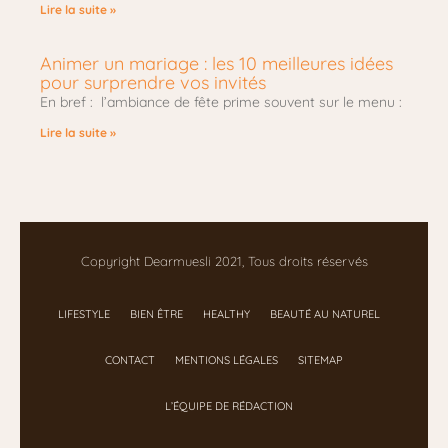
Lire la suite »
Animer un mariage : les 10 meilleures idées
pour surprendre vos invités
En bref : l’ambiance de fête prime souvent sur le menu :
Lire la suite »
Copyright Dearmuesli 2021, Tous droits réservés
LIFESTYLE
BIEN ÊTRE
HEALTHY
BEAUTÉ AU NATUREL
CONTACT
MENTIONS LÉGALES
SITEMAP
L’ÉQUIPE DE RÉDACTION