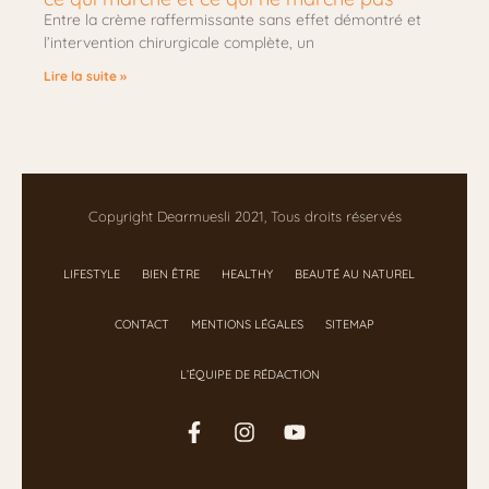
Entre la crème raffermissante sans effet démontré et
l’intervention chirurgicale complète, un
Lire la suite »
Copyright Dearmuesli 2021, Tous droits réservés
LIFESTYLE
BIEN ÊTRE
HEALTHY
BEAUTÉ AU NATUREL
CONTACT
MENTIONS LÉGALES
SITEMAP
L’ÉQUIPE DE RÉDACTION