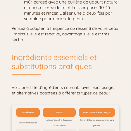
mûr écrasé avec une cuillère de yaourt naturel
et une cuillerée de miel. Laisser poser 10–15
minutes et rincer. Utiliser une à deux fois par
semaine pour nourrir la peau.
Pensez à adapter la fréquence au ressenti de votre peau
: moins si elle est réactive, davantage si elle est très
sèche.
Ingrédients essentiels et
substitutions pratiques
Voici une liste d’ingrédients courants avec leurs usages
et alternatives adaptées à différents types de peau :
INGRÉDIENT
USAGE
SUBSTITUTION ÉCOLOGIQUE
Nettoyant général, base pour
Savon d’Alep ou savon surgras sans
Savon de Marseille
savon liquide
parfum