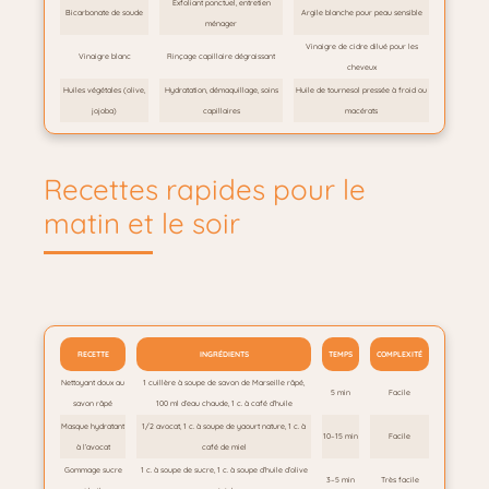
Exfoliant ponctuel, entretien
Bicarbonate de soude
Argile blanche pour peau sensible
ménager
Vinaigre de cidre dilué pour les
Vinaigre blanc
Rinçage capillaire dégraissant
cheveux
Huiles végétales (olive,
Hydratation, démaquillage, soins
Huile de tournesol pressée à froid ou
jojoba)
capillaires
macérats
Recettes rapides pour le
matin et le soir
RECETTE
INGRÉDIENTS
TEMPS
COMPLEXITÉ
Nettoyant doux au
1 cuillère à soupe de savon de Marseille râpé,
5 min
Facile
savon râpé
100 ml d’eau chaude, 1 c. à café d’huile
Masque hydratant
1/2 avocat, 1 c. à soupe de yaourt nature, 1 c. à
10–15 min
Facile
à l’avocat
café de miel
Gommage sucre
1 c. à soupe de sucre, 1 c. à soupe d’huile d’olive
3–5 min
Très facile