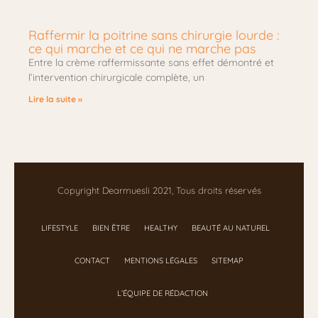
Raffermir la poitrine sans chirurgie lourde :
ce qui marche et ce qui ne marche pas
Entre la crème raffermissante sans effet démontré et
l’intervention chirurgicale complète, un
Lire la suite »
Copyright Dearmuesli 2021, Tous droits réservés
LIFESTYLE
BIEN ÊTRE
HEALTHY
BEAUTÉ AU NATUREL
CONTACT
MENTIONS LÉGALES
SITEMAP
L’ÉQUIPE DE RÉDACTION