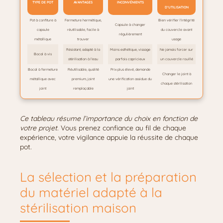
TYPE DE POT
AVANTAGES
INCONVÉNIENTS
D’UTILISATION
Pot à confiture à
Fermeture hermétique,
Bien vérifier l’intégrité
Capsule à changer
capsule
réutilisable, facile à
du couvercle avant
régulièrement
métallique
trouver
usage
Résistant, adapté à la
Moins esthétique, vissage
Ne jamais forcer sur
Bocal à vis
stérilisation à l’eau
parfois capricieux
un couvercle rouillé
Bocal à fermeture
Réutilisable, qualité
Prix plus élevé, demande
Changer le joint à
métallique avec
premium, joint
une vérification assidue du
chaque stérilisation
joint
remplaçable
joint
Ce tableau résume l’importance du choix en fonction de
votre projet
. Vous prenez confiance au fil de chaque
expérience, votre vigilance appuie la réussite de chaque
pot.
La sélection et la préparation
du matériel adapté à la
stérilisation maison