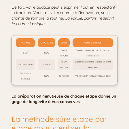
De fait, votre audace peut s’exprimer tout en respectant
la tradition. Vous alliez l’économie à l’innovation, sans
crainte de rompre la routine.
La vanille, parfois, redéfinit
le cadre classique
.
MÉTHODE
TEMPÉRATURE
DURÉE
CONSEIL D’USAGE
30-40
Déposer les pots sur une plaque, sans
Four
110°C
minutes
contact direct
15-20
Laisser redescendre la pression avant
Cocotte-minute
Pression
minutes
ouverture
Stérilisateur
100°C
30 minutes
Veiller à bien recouvrir les pots d’eau
électrique
La préparation minutieuse de chaque étape donne un
gage de longévité à vos conserves
.
La méthode sûre étape par
étape pour stériliser la