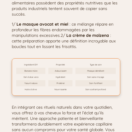
alimentaires possèdent des propriétés nutritives que les
produits industriels tentent souvent de copier sans
succès.
1/
Le masque avocat et miel
: ce mélange répare en
profondeur les fibres endommagées par les
manipulations excessives.2/
La crème de maïzena
:
cette préparation apporte une définition incroyable aux
boucles tout en lissant les frisottis.
Ingrédient DIY
Propriété
Type de soin
Banane mûre
Adoucissant
Masque démêlant
Gel d aloe vera
Hydratant
Soin sans rinçage
Yaourt nature
Protéiné
Soin fortifiant
Huile d olive
Nourrissante
Soin scellant profond
En intégrant ces rituels naturels dans votre quotidien,
vous offrez à vos cheveux la force et l’éclat qu’ils
méritent. Une approche patiente et bienveillante
transformera durablement votre expérience capillaire
sans aucun compromis pour votre santé globale. Vous