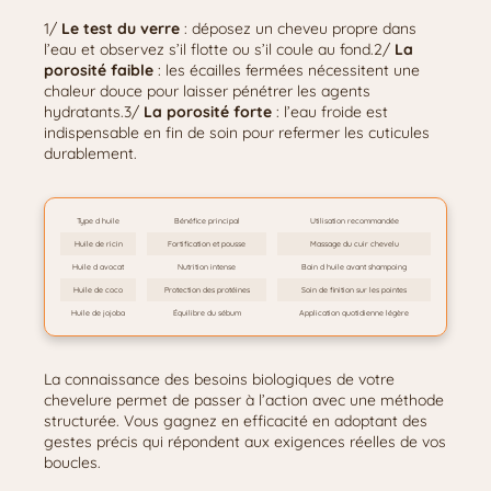
1/
Le test du verre
: déposez un cheveu propre dans
l’eau et observez s’il flotte ou s’il coule au fond.2/
La
porosité faible
: les écailles fermées nécessitent une
chaleur douce pour laisser pénétrer les agents
hydratants.3/
La porosité forte
: l’eau froide est
indispensable en fin de soin pour refermer les cuticules
durablement.
Type d huile
Bénéfice principal
Utilisation recommandée
Huile de ricin
Fortification et pousse
Massage du cuir chevelu
Huile d avocat
Nutrition intense
Bain d huile avant shampoing
Huile de coco
Protection des protéines
Soin de finition sur les pointes
Huile de jojoba
Équilibre du sébum
Application quotidienne légère
La connaissance des besoins biologiques de votre
chevelure permet de passer à l’action avec une méthode
structurée. Vous gagnez en efficacité en adoptant des
gestes précis qui répondent aux exigences réelles de vos
boucles.