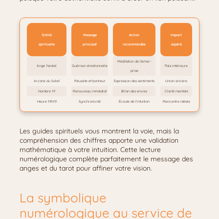
Entité
Message
Action
Impact
spirituelle
principal
recommandée
espéré
Méditation de lâcher-
Ange Yeialel
Guérison émotionnelle
Paix intérieure
prise
Arcane du Soleil
Réussite et bonheur
Expression des sentiments
Union sincère
Nombre 19
Renouveau immédiat
Bilan des envies
Clarté mentale
Heure 19h19
Synchronicité
Écoute de l’intuition
Rencontre idéale
Les guides spirituels vous montrent la voie, mais la
compréhension des chiffres apporte une validation
mathématique à votre intuition. Cette lecture
numérologique complète parfaitement le message des
anges et du tarot pour affiner votre vision.
La symbolique
numérologique au service de