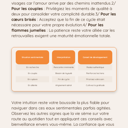
visages car l’amour arrive par des chemins inattendus.2/
Pour les couples
: Privilégiez les moments de qualité à
deux pour consolider votre complicité durable.3/
Pour les
cœurs brisés
: Acceptez que la fin de ce cycle était
nécessaire pour votre propre évolution.4/
Pour les
flammes jumelles
: La patience reste votre alliée car les
retrouvailles exigent une maturité émotionnelle totale.
Situation sentimentale
Interprétation
Conseil de développement
En recherche
Rencontre imminente
Restez authentique
En couple
Besoin de loyauté
Renforcez les liens
En rupture
Fin de cycle
Priorisez votre soin
En attente
Alignement astral
Cultivez la gratitude
Votre intuition reste votre boussole la plus fiable pour
naviguer dans ces eaux sentimentales parfois agitées.
Observez les autres signes que la vie sème sur votre
route au quotidien tout en appliquant ces conseils avec
bienveillance envers vous-même. La confiance que vous