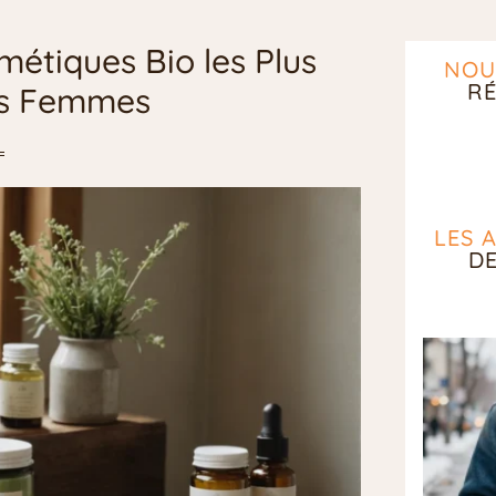
métiques Bio les Plus
NOU
RÉ
les Femmes
LES 
D