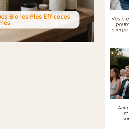
s Bio les Plus Efficaces
Veste e
mmes
pourq
sherpa 
Anim
me
su