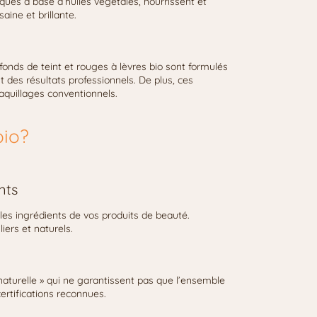
ques à base d’huiles végétales, nourrissent et
saine et brillante.
onds de teint et rouges à lèvres bio sont formulés
t des résultats professionnels. De plus, ces
aquillages conventionnels.
bio?
nts
 les ingrédients de vos produits de beauté.
iers et naturels.
naturelle » qui ne garantissent pas que l’ensemble
certifications reconnues.