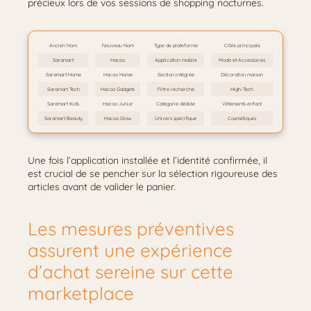
précieux lors de vos sessions de shopping nocturnes.
Ancien Nom
Nouveau Nom
Type de plateforme
Cible principale
Saramart
Hacoo
Application mobile
Mode et Accessoires
Saramart Home
Hacoo Home
Section intégrée
Décoration maison
Saramart Tech
Hacoo Gadgets
Filtre recherche
High-Tech
Saramart Kids
Hacoo Junior
Catégorie dédiée
Vêtements enfant
Saramart Beauty
Hacoo Glow
Univers spécifique
Cosmétiques
Une fois l’application installée et l’identité confirmée, il
est crucial de se pencher sur la sélection rigoureuse des
articles avant de valider le panier.
Les mesures préventives
assurent une expérience
d’achat sereine sur cette
marketplace