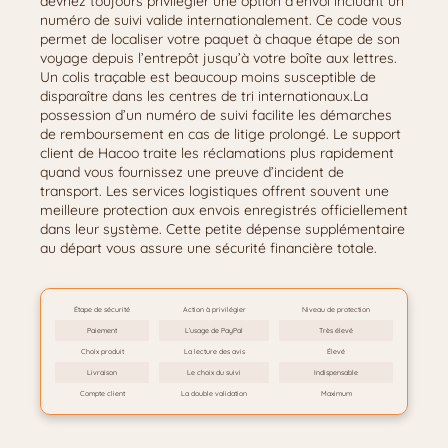
devriez toujours privilégier une option d’envoi incluant un
numéro de suivi valide internationalement. Ce code vous
permet de localiser votre paquet à chaque étape de son
voyage depuis l’entrepôt jusqu’à votre boîte aux lettres.
Un colis traçable est beaucoup moins susceptible de
disparaître dans les centres de tri internationaux.La
possession d’un numéro de suivi facilite les démarches
de remboursement en cas de litige prolongé. Le support
client de Hacoo traite les réclamations plus rapidement
quand vous fournissez une preuve d’incident de
transport. Les services logistiques offrent souvent une
meilleure protection aux envois enregistrés officiellement
dans leur système. Cette petite dépense supplémentaire
au départ vous assure une sécurité financière totale.
Étape de sécurité
Action à privilégier
Niveau de protection
Paiement
L’usage de PayPal
Très élevé
Choix produit
La lecture des avis
Élevé
Livraison
Le choix du suivi
Indispensable
Compte client
La double validation
Maximum