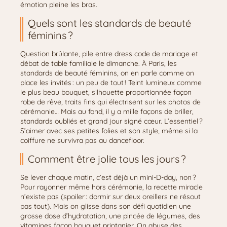
émotion pleine les bras.
Quels sont les standards de beauté
féminins ?
Question brûlante, pile entre dress code de mariage et
débat de table familiale le dimanche. À Paris, les
standards de beauté féminins, on en parle comme on
place les invités : un peu de tout ! Teint lumineux comme
le plus beau bouquet, silhouette proportionnée façon
robe de rêve, traits fins qui électrisent sur les photos de
cérémonie… Mais au fond, il y a mille façons de briller,
standards oubliés et grand jour signé cœur. L’essentiel ?
S’aimer avec ses petites folies et son style, même si la
coiffure ne survivra pas au dancefloor.
Comment être jolie tous les jours ?
Se lever chaque matin, c’est déjà un mini-D-day, non ?
Pour rayonner même hors cérémonie, la recette miracle
n’existe pas (spoiler : dormir sur deux oreillers ne résout
pas tout). Mais on glisse dans son défi quotidien une
grosse dose d’hydratation, une pincée de légumes, des
vitamines façon bouquet printanier. On abuse des