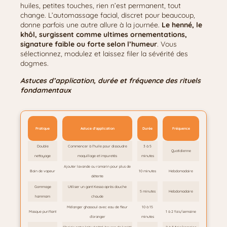
huiles, petites touches, rien n’est permanent, tout
change. L’automassage facial, discret pour beaucoup,
donne parfois une autre allure à la journée.
Le henné, le
khôl, surgissent comme ultimes ornementations,
signature faible ou forte selon l’humeur
. Vous
sélectionnez, modulez et laissez filer la sévérité des
dogmes.
Astuces d’application, durée et fréquence des rituels
fondamentaux
Pratique
Astuce d’application
Durée
Fréquence
Double
Commencer à l’huile pour dissoudre
3 à 5
Quotidienne
nettoyage
maquillage et impuretés
minutes
Ajouter lavande ou romarin pour plus de
Bain de vapeur
10 minutes
Hebdomadaire
détente
Gommage
Utiliser un gant Kessa après douche
5 minutes
Hebdomadaire
hammam
chaude
Mélanger ghassoul avec eau de fleur
10 à 15
Masque purifiant
1 à 2 fois/semaine
d’oranger
minutes