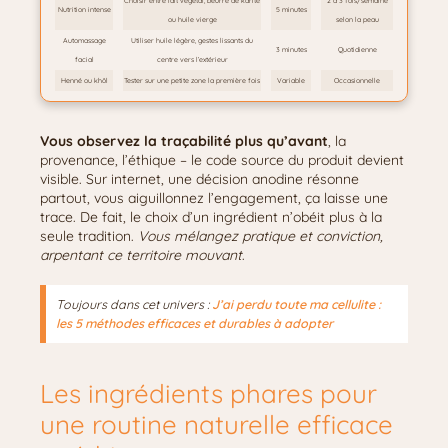
Choisir entre lait végétal, beurre de karité
2 à 3 fois/semaine
Nutrition intense
5 minutes
ou huile vierge
selon la peau
Automassage
Utiliser huile légère, gestes lissants du
3 minutes
Quotidienne
facial
centre vers l’extérieur
Henné ou khôl
Tester sur une petite zone la première fois
Variable
Occasionnelle
Vous observez la traçabilité plus qu’avant
, la
provenance, l’éthique – le code source du produit devient
visible. Sur internet, une décision anodine résonne
partout, vous aiguillonnez l’engagement, ça laisse une
trace. De fait, le choix d’un ingrédient n’obéit plus à la
seule tradition.
Vous mélangez pratique et conviction,
arpentant ce territoire mouvant
.
Toujours dans cet univers :
J’ai perdu toute ma cellulite :
les 5 méthodes efficaces et durables à adopter
Les ingrédients phares pour
une routine naturelle efficace