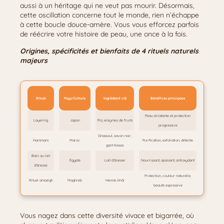
aussi à un héritage qui ne veut pas mourir. Désormais,
cette oscillation concerne tout le monde, rien n’échappe
à cette boucle douce-amère. Vous vous efforcez parfois
de réécrire votre histoire de peau, une once à la fois.
Origines, spécificités et bienfaits de 4 rituels naturels
majeurs
Rituel
Pays/Culture
Ingrédient clé
Bénéfices principaux
Peau éclatante et protection
Layering
Japon
Riz, enzymes de fruits
progressive
Ghassoul, savon noir,
Hammam
Maroc
Purification, exfoliation, détente
gant Kessa
Bain au lait
Égypte
Lait d’ânesse
Nourrissant, apaisant, antioxydant
d’ânesse
Protection, couleur naturelle,
Rituel amazigh
Maghreb
Henné, khôl
beauté expressive
Vous nagez dans cette diversité vivace et bigarrée, où