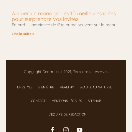
Animer un mariage : les 10 meilleures idées
pour surprendre vos invités
En bref : l’ambiance de fête prime souvent sur le menu :
Lire la suite »
Copyright Dearmuesli 2021, Tous droits réservés
LIFESTYLE
BIEN ÊTRE
HEALTHY
BEAUTÉ AU NATUREL
CONTACT
MENTIONS LÉGALES
SITEMAP
L’ÉQUIPE DE RÉDACTION