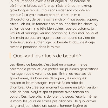
jour du mariage avec le teint digne d’une héroïne de
cérémonie laïque, coiffure qui résiste à tout, make-up
glow longue tenue… mais sans vider son compte en
banque ? La vraie astuce beauté, c’est un mix
d’hydratation, de petits soins maison (massages, vapeur,
citron… ah oui, le fameux t-shirt pour sécher les cheveux)
et l’art de dormir la tête bien calée, robe ou pyjama. Un
vrai rituel mariage, version cocooning. Crois-moi, bouquet
à la main ou pas, on rayonne surtout quand ça vient de
l’intérieur, sans subterfuge. La beauté D-day, c’est déjà
aimer la personne dans le miroir.
Que sont les rituels de beauté ?
Les rituels de beauté, c’est tout un programme de
cérémonie perso, étudié parfois sur plusieurs générations
mariage, robe à volants ou pas. Entre les recettes de
grand-mère, les bouillons de vapeur, les masques
maison et les massages improvisés en robe de
chambre… On crée son moment comme un EVJF version
salle de bain, playlist spa et papote avec témoin en
option. Ces rituels-là, ils dorlotent la peau, l’esprit, même
le moral les jours de stress pré-alliances. De quoi arriver
au grand jour, chevelure souple, humeur légère et