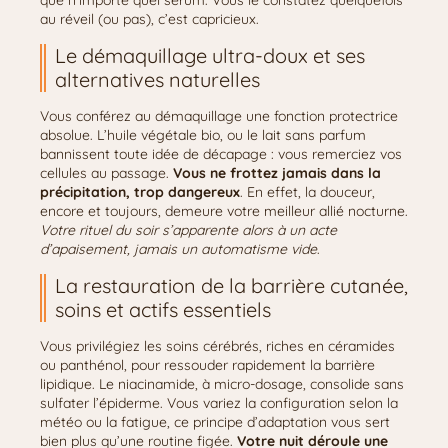
que n’importe quel sérum. Vous le constatez quelquefois
au réveil (ou pas), c’est capricieux.
Le démaquillage ultra-doux et ses
alternatives naturelles
Vous conférez au démaquillage une fonction protectrice
absolue. L’huile végétale bio, ou le lait sans parfum
bannissent toute idée de décapage : vous remerciez vos
cellules au passage.
Vous ne frottez jamais dans la
précipitation, trop dangereux
. En effet, la douceur,
encore et toujours, demeure votre meilleur allié nocturne.
Votre rituel du soir s’apparente alors à un acte
d’apaisement, jamais un automatisme vide
.
La restauration de la barrière cutanée,
soins et actifs essentiels
Vous privilégiez les soins cérébrés, riches en céramides
ou panthénol, pour ressouder rapidement la barrière
lipidique. Le niacinamide, à micro-dosage, consolide sans
sulfater l’épiderme. Vous variez la configuration selon la
météo ou la fatigue, ce principe d’adaptation vous sert
bien plus qu’une routine figée.
Votre nuit déroule une