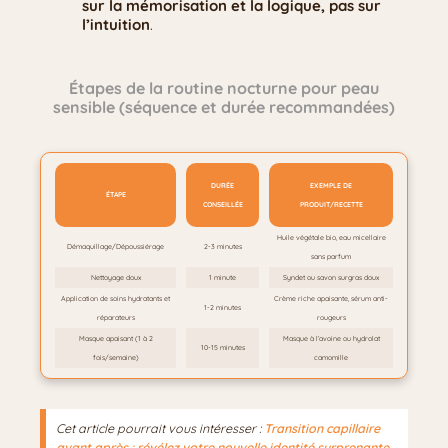
sur la mémorisation et la logique, pas sur
l’intuition
.
Étapes de la routine nocturne pour peau
sensible (séquence et durée recommandées)
DURÉE
EXEMPLE DE
ÉTAPE
CONSEILLÉE
PRODUIT/RECETTE
Huile végétale bio, eau micellaire
Démaquillage/Dépoussiérage
2-3 minutes
sans parfum
Nettoyage doux
1 minute
Syndet ou savon surgras doux
Application de soins hydratants et
Crème riche apaisante, sérum anti-
1-2 minutes
réparateurs
rougeurs
Masque apaisant (1 à 2
Masque à l’avoine ou hydrolat
10-15 minutes
fois/semaine)
camomille
Cet article pourrait vous intéresser :
Transition capillaire
avant après : révélez votre nouvelle identité surprenante