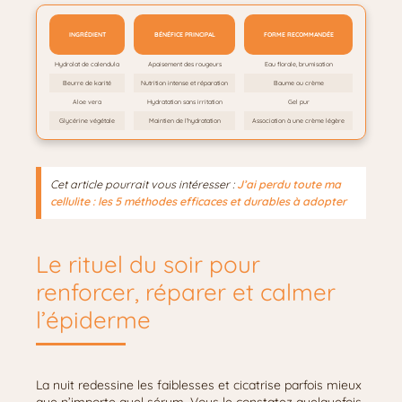
INGRÉDIENT
BÉNÉFICE PRINCIPAL
FORME RECOMMANDÉE
Hydrolat de calendula
Apaisement des rougeurs
Eau florale, brumisation
Beurre de karité
Nutrition intense et réparation
Baume ou crème
Aloe vera
Hydratation sans irritation
Gel pur
Glycérine végétale
Maintien de l’hydratation
Association à une crème légère
Cet article pourrait vous intéresser :
J’ai perdu toute ma
cellulite : les 5 méthodes efficaces et durables à adopter
Le rituel du soir pour
renforcer, réparer et calmer
l’épiderme
La nuit redessine les faiblesses et cicatrise parfois mieux