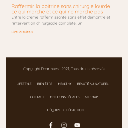
Raffermir la poitrine sans chirurgie lourde :
ce qui marche et ce qui ne marche pas
Entre la crème raffermissante sans effet démontré et
l’intervention chirurgicale complète, un
Lire la suite »
Copyright Dearmuesli 2021, Tous droits réservés
LIFESTYLE
BIEN ÊTRE
HEALTHY
BEAUTÉ AU NATUREL
CONTACT
MENTIONS LÉGALES
SITEMAP
L’ÉQUIPE DE RÉDACTION