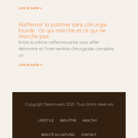
Lire la suite »
Raffermir la poitrine sans chirurgie
lourde : ce qui marche et ce qui ne
marche pas
Entre la crème raffermissante sans effet
démontré et l’intervention chirurgicale complète,
un
Lire la suite »
Copyright Dearmuesli 2021, Tous droits réservés
LIFESTYLE
BIEN ÊTRE
HEALTHY
BEAUTÉ AU NATUREL
CONTACT