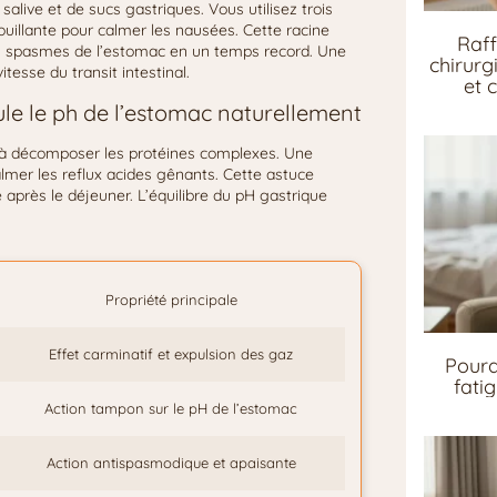
salive et de sucs gastriques. Vous utilisez trois
ouillante pour calmer les nausées. Cette racine
Raff
es spasmes de l’estomac en un temps record. Une
chirurg
esse du transit intestinal.
et 
ule le ph de l’estomac naturellement
c à décomposer les protéines complexes. Une
almer les reflux acides gênants. Cette astuce
e après le déjeuner. L’équilibre du pH gastrique
Propriété principale
Effet carminatif et expulsion des gaz
Pourq
fati
Action tampon sur le pH de l’estomac
Action antispasmodique et apaisante