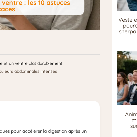
entre : les 10 astuces
caces
Veste e
pourq
sherpa 
de et un ventre plat durablement
douleurs abdominales intenses
Anim
me
su
riques pour accélérer la digestion après un