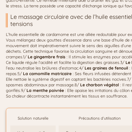
gastro-entérite. Ce remède millénaire aide à drainer les gaz et à
le stress. La terre possède une capacité d’échange ionique qui favor
Le massage circulaire avec de l’huile essenti
tensions
L’huile essentielle de cardamome est une alliée redoutable pour exp
Vous mélangez deux gouttes d’essence dans une base d’huile de 
mouvement doit impérativement suivre le sens des aiguilles d’une 
déchets. Cette technique favorise la circulation sanguine et déno
crampes.1/
Le gingembre frais
: Il stimule les enzymes pour accé
Ce liquide régule l’acidité et facilite la digestion des graisses.3/
Le
l’eau neutralise les brûlures d’estomac.4/
Les graines de fenouil
:
repas.5/
La camomille matricaire
: Ses fleurs infusées détendent 
Elle nettoie le système digestif en captant les bactéries nocives.7
spasmes abdominaux par massage.8/
Le charbon végétal
: Il re
gonflés.9/
La menthe poivrée
: Elle apaise les irritations du côlon 
Sa chaleur décontracte instantanément les tissus en souffrance.
Solution naturelle
Précautions d’utilisation