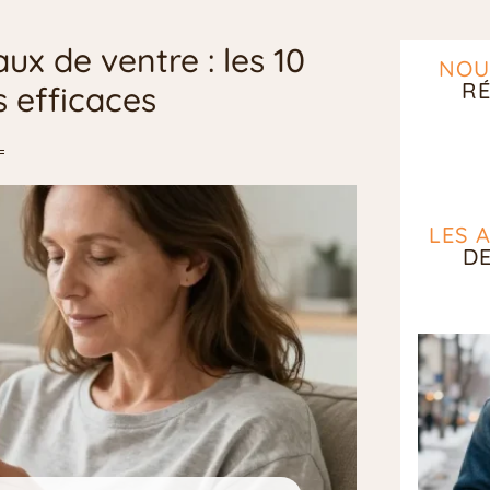
 de ventre : les 10
NOU
RÉ
s efficaces
LES 
D