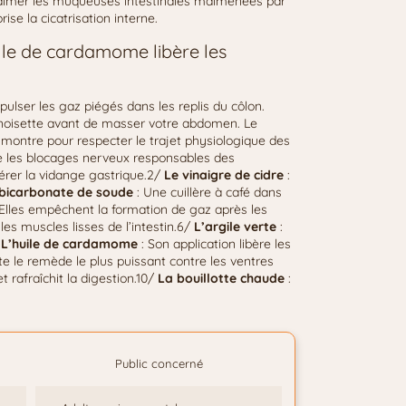
 calmer les muqueuses intestinales malmenées par
ise la cicatrisation interne.
elle de cardamome libère les
ulser les gaz piégés dans les replis du côlon.
noisette avant de masser votre abdomen. Le
montre pour respecter le trajet physiologique des
ue les blocages nerveux responsables des
lérer la vidange gastrique.2/
Le vinaigre de cidre
:
 bicarbonate de soude
: Une cuillère à café dans
 Elles empêchent la formation de gaz après les
les muscles lisses de l’intestin.6/
L’argile verte
:
/
L’huile de cardamome
: Son application libère les
ste le remède le plus puissant contre les ventres
et rafraîchit la digestion.10/
La bouillotte chaude
:
Public concerné