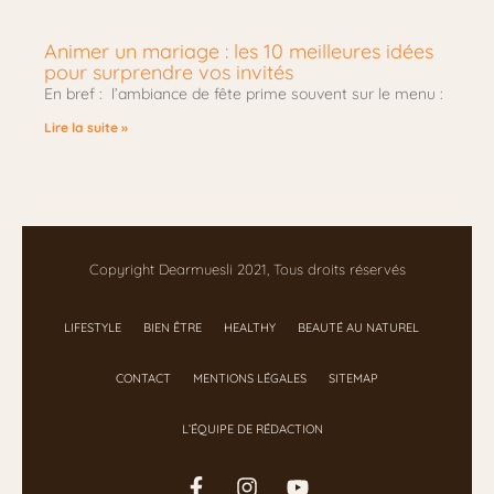
Animer un mariage : les 10 meilleures idées
pour surprendre vos invités
En bref : l’ambiance de fête prime souvent sur le menu :
Lire la suite »
Copyright Dearmuesli 2021, Tous droits réservés
LIFESTYLE
BIEN ÊTRE
HEALTHY
BEAUTÉ AU NATUREL
CONTACT
MENTIONS LÉGALES
SITEMAP
L’ÉQUIPE DE RÉDACTION