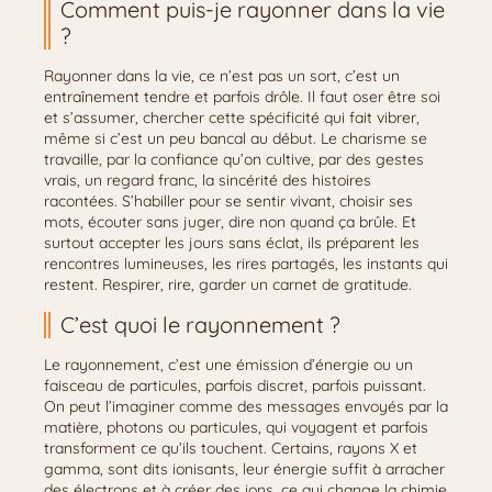
Comment puis-je rayonner dans la vie
?
Rayonner dans la vie, ce n’est pas un sort, c’est un
entraînement tendre et parfois drôle. Il faut oser être soi
et s’assumer, chercher cette spécificité qui fait vibrer,
même si c’est un peu bancal au début. Le charisme se
travaille, par la confiance qu’on cultive, par des gestes
vrais, un regard franc, la sincérité des histoires
racontées. S’habiller pour se sentir vivant, choisir ses
mots, écouter sans juger, dire non quand ça brûle. Et
surtout accepter les jours sans éclat, ils préparent les
rencontres lumineuses, les rires partagés, les instants qui
restent. Respirer, rire, garder un carnet de gratitude.
C’est quoi le rayonnement ?
Le rayonnement, c’est une émission d’énergie ou un
faisceau de particules, parfois discret, parfois puissant.
On peut l’imaginer comme des messages envoyés par la
matière, photons ou particules, qui voyagent et parfois
transforment ce qu’ils touchent. Certains, rayons X et
gamma, sont dits ionisants, leur énergie suffit à arracher
des électrons et à créer des ions, ce qui change la chimie