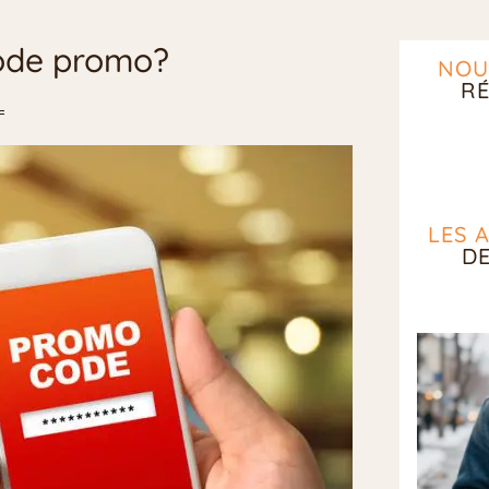
code promo?
NOU
RÉ
LES 
D