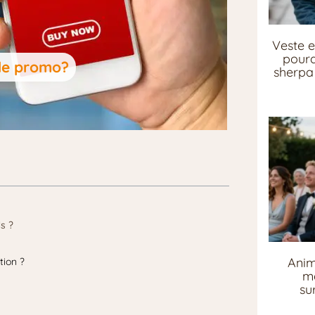
Veste e
pourq
de promo?
sherpa 
s ?
Anim
tion ?
me
su