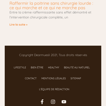
Raffermir la poitrine sans chirurgie lourde :
ce qui marche et ce qui ne marche pas
Entre la crème raffermissante sans effet démontré et
l’intervention chirurgicale complète, un
Lire la suite »
Copyright Dearmuesli 2021, Tous droits réservés
LIFESTYLE
BIEN ÊTRE
HEALTHY
BEAUTÉ AU NATUREL
CONTACT
MENTIONS LÉGALES
SITEMAP
L’ÉQUIPE DE RÉDACTION