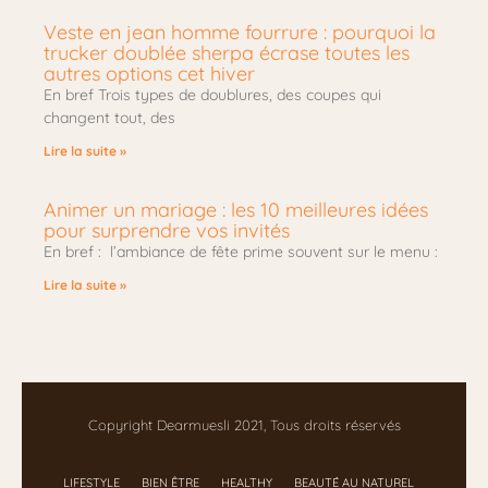
Veste en jean homme fourrure : pourquoi la
trucker doublée sherpa écrase toutes les
autres options cet hiver
En bref Trois types de doublures, des coupes qui
changent tout, des
Lire la suite »
Animer un mariage : les 10 meilleures idées
pour surprendre vos invités
En bref : l’ambiance de fête prime souvent sur le menu :
Lire la suite »
Copyright Dearmuesli 2021, Tous droits réservés
LIFESTYLE
BIEN ÊTRE
HEALTHY
BEAUTÉ AU NATUREL