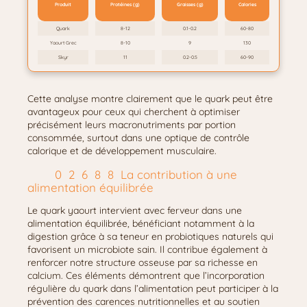
Produit
Protéines (g)
Graisses (g)
Calories
Quark
8-12
0.1-0.2
60-80
Yaourt Grec
8-10
9
130
Skyr
11
0.2-0.5
60-90
Cette analyse montre clairement que le quark peut être
avantageux pour ceux qui cherchent à optimiser
précisément leurs macronutriments par portion
consommée, surtout dans une optique de contrôle
calorique et de développement musculaire.
La contribution à une
alimentation équilibrée
Le quark yaourt intervient avec ferveur dans une
alimentation équilibrée, bénéficiant notamment à la
digestion grâce à sa teneur en probiotiques naturels qui
favorisent un microbiote sain. Il contribue également à
renforcer notre structure osseuse par sa richesse en
calcium. Ces éléments démontrent que l’incorporation
régulière du quark dans l’alimentation peut participer à la
prévention des carences nutritionnelles et au soutien