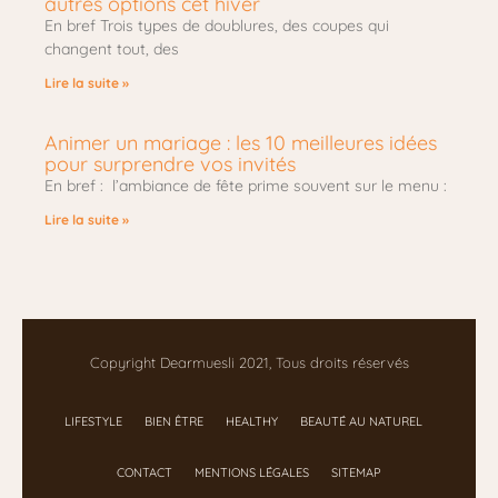
autres options cet hiver
En bref Trois types de doublures, des coupes qui
changent tout, des
Lire la suite »
Animer un mariage : les 10 meilleures idées
pour surprendre vos invités
En bref : l’ambiance de fête prime souvent sur le menu :
Lire la suite »
Copyright Dearmuesli 2021, Tous droits réservés
LIFESTYLE
BIEN ÊTRE
HEALTHY
BEAUTÉ AU NATUREL
CONTACT
MENTIONS LÉGALES
SITEMAP