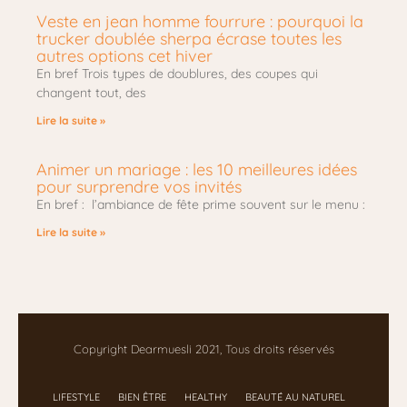
Veste en jean homme fourrure : pourquoi la
trucker doublée sherpa écrase toutes les
autres options cet hiver
En bref Trois types de doublures, des coupes qui
changent tout, des
Lire la suite »
Animer un mariage : les 10 meilleures idées
pour surprendre vos invités
En bref : l’ambiance de fête prime souvent sur le menu :
Lire la suite »
Copyright Dearmuesli 2021, Tous droits réservés
LIFESTYLE
BIEN ÊTRE
HEALTHY
BEAUTÉ AU NATUREL