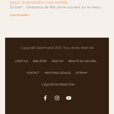
pour surprendre vos invités
En bref : l’ambiance de fête prime souvent sur le menu :
Lire la suite »
Copyright Dearmuesli 2021, Tous droits réservés
LIFESTYLE
BIEN ÊTRE
HEALTHY
BEAUTÉ AU NATUREL
CONTACT
MENTIONS LÉGALES
SITEMAP
L’ÉQUIPE DE RÉDACTION