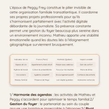
L’époux de Peggy Frey constitue le pilier invisible de
cette organisation familiale transatlantique. Il coordonne
ses propres projets professionnels pour qu’ils
s’harmonisent parfaitement avec l’activité digitale
débordante de la journaliste. Sa présence constante
permet une gestion du foyer beaucoup plus sereine dans
un environnement inconnu. Mathieu apporte une stabilité
émotionnelle quand les doutes liés à l’éloignement
géographique surviennent brusquement.
Indicateur de vie
France (Paris)
Montréal (Québec)
Impact constaté
Espace de vie
Appartement urbain étroit
Maison avec extérieur
Gain de confort
Rythme de travail
Culture du présentéisme
Focus sur les résultats
Moins de stress
Vie scolaire
Système compétitif
Encouragement positif
Confiance des enfants
Réseau familial
Présence de Maya
Lien digital quotidien
Autonomie renforcée
1/
Harmonie des agendas
: les activités de Mathieu et
Peggy s’accordent pour optimiser le temps familial.2/
Gestion du foyer
: le partenariat au sein du couple
assure une logistique impeccable à l’étranger.3/
Pivot