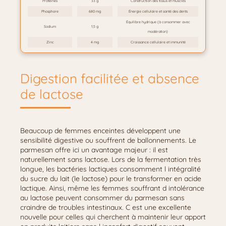
Protéines
33 g
Construction des tissus et muscles
Phosphore
680 mg
Énergie cellulaire et santé des dents
Équilibre hydrique (à consommer avec
Sodium
1,5 g
modération)
Zinc
4 mg
Croissance cellulaire et immunité
Digestion facilitée et absence
de lactose
Beaucoup de femmes enceintes développent une
sensibilité digestive ou souffrent de ballonnements. Le
parmesan offre ici un avantage majeur : il est
naturellement sans lactose. Lors de la fermentation très
longue, les bactéries lactiques consomment l intégralité
du sucre du lait (le lactose) pour le transformer en acide
lactique. Ainsi, même les femmes souffrant d intolérance
au lactose peuvent consommer du parmesan sans
craindre de troubles intestinaux. C est une excellente
nouvelle pour celles qui cherchent à maintenir leur apport