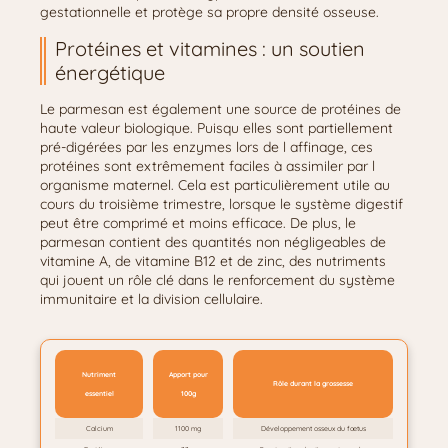
gestationnelle et protège sa propre densité osseuse.
Protéines et vitamines : un soutien
énergétique
Le parmesan est également une source de protéines de
haute valeur biologique. Puisqu elles sont partiellement
pré-digérées par les enzymes lors de l affinage, ces
protéines sont extrêmement faciles à assimiler par l
organisme maternel. Cela est particulièrement utile au
cours du troisième trimestre, lorsque le système digestif
peut être comprimé et moins efficace. De plus, le
parmesan contient des quantités non négligeables de
vitamine A, de vitamine B12 et de zinc, des nutriments
qui jouent un rôle clé dans le renforcement du système
immunitaire et la division cellulaire.
Nutriment
Apport pour
Rôle durant la grossesse
essentiel
100g
Calcium
1100 mg
Développement osseux du fœtus