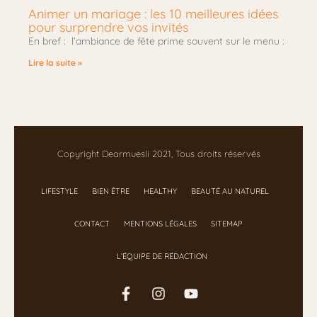
Animer un mariage : les 10 meilleures idées
pour surprendre vos invités
En bref : l’ambiance de fête prime souvent sur le menu :
Lire la suite »
Copyright Dearmuesli 2021, Tous droits réservés
LIFESTYLE
BIEN ÊTRE
HEALTHY
BEAUTÉ AU NATUREL
CONTACT
MENTIONS LÉGALES
SITEMAP
L’ÉQUIPE DE RÉDACTION