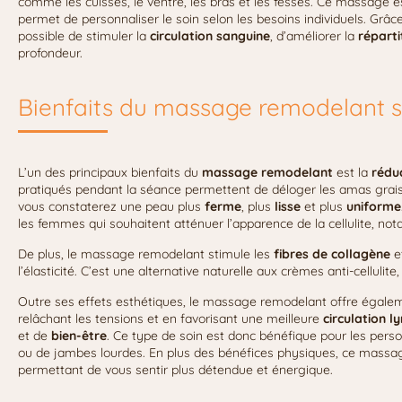
comme les cuisses, le ventre, les bras et les fesses. Ce massage
permet de personnaliser le soin selon les besoins individuels. Grâce 
possible de stimuler la
circulation sanguine
, d’améliorer la
réparti
profondeur.
Bienfaits du massage remodelant sur
L’un des principaux bienfaits du
massage remodelant
est la
réduc
pratiqués pendant la séance permettent de déloger les amas grais
vous constaterez une peau plus
ferme
, plus
lisse
et plus
uniforme
les femmes qui souhaitent atténuer l’apparence de la cellulite, not
De plus, le massage remodelant stimule les
fibres de collagène
e
l’élasticité. C’est une alternative naturelle aux crèmes anti-cellulit
Outre ses effets esthétiques, le massage remodelant offre égal
relâchant les tensions et en favorisant une meilleure
circulation 
et de
bien-être
. Ce type de soin est donc bénéfique pour les pers
ou de jambes lourdes. En plus des bénéfices physiques, ce massa
permettant de vous sentir plus détendue et énergique.