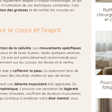
 est également adapté à chaque morphologie, ce qui
à l’utilisation de ces techniques combinées, il est
Raff
tion des graisses
et de tonifier les muscles en
chirurg
et 
 le corps et l’esprit
tion de la cellulite
. Les
mouvements spécifiques
seux et de lisser la peau. Après quelques séances,
. Ce soin est particulièrement recommandé pour
amment sur les cuisses, les fesses et le ventre.
t aide à
raffermir la peau
, lui redonnant ainsi de
e, avec des résultats visibles en peu de temps.
Pourq
ement une
détente musculaire
très appréciée. En
fati
lymphatique
, il procure une sensation de
légèreté
onnes stressées, souffrant de douleurs musculaires
ge contribue à améliorer votre
état mental
, vous