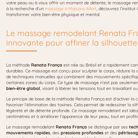
votre peau ou à vous offrir un moment de détente, le massage rem
à la recherche d’un
massage à Maisons Alfort
, découvrez l’instit
transformer votre bien-être physique et mental.
Le massage remodelant Renata Fr
innovante pour affiner la silhouette
La méthode
Renata França
est née au Brésil et a rapidement conq
durables. Ce massage est conçu pour sculpter le corps, réduire la cell
de techniques manuelles qui combinent des mouvements spécifiques,
certaines zones du corps. Ce type de massage n’est pas seulement 
bien-être global
, visant à libérer les tensions tout en travaillant s
Le principe de base de la méthode Renata França est d’activer la c
favoriser l’élimination des toxines. Cela permet de redessiner la s
légèreté et de détente profonde. Ce massage remodelant est idéal
centimètres et à améliorer l’apparence de leur peau, tout en profita
Le massage remodelant
Renata França
se distingue par ses
tech
mouvements rapides
, des
pressions profondes
et des
pétrissa