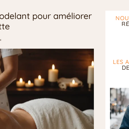
odelant pour améliorer
NOU
RÉ
tte
LES 
D