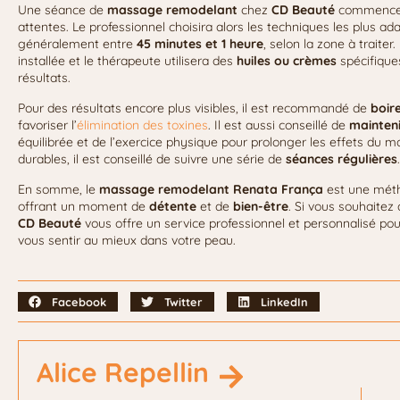
Une séance de
massage remodelant
chez
CD Beauté
commence
attentes. Le professionnel choisira alors les techniques les plus a
généralement entre
45 minutes et 1 heure
, selon la zone à traite
installée et le thérapeute utilisera des
huiles ou crèmes
spécifiques
résultats.
Pour des résultats encore plus visibles, il est recommandé de
boir
favoriser l’
élimination des toxines
. Il est aussi conseillé de
mainteni
équilibrée et de l’exercice physique pour prolonger les effets du 
durables, il est conseillé de suivre une série de
séances régulières
.
En somme, le
massage remodelant Renata França
est une métho
offrant un moment de
détente
et de
bien-être
. Si vous souhaitez 
CD Beauté
vous offre un service professionnel et personnalisé pour
vous sentir au mieux dans votre peau.
Facebook
Twitter
LinkedIn
Alice Repellin